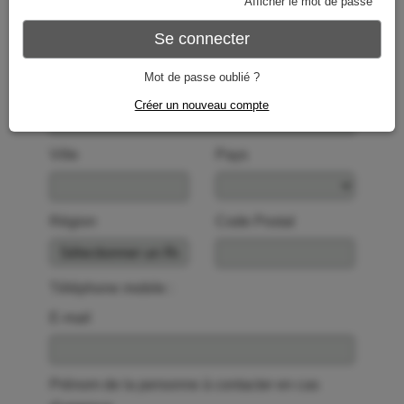
Afficher le mot de passe
Adresse (rue)
Se connecter
Mot de passe oublié ?
Apt #
Créer un nouveau compte
Ville
Pays
Région
Code Postal
Téléphone mobile :
E-mail
Prénom de la personne à contacter en cas