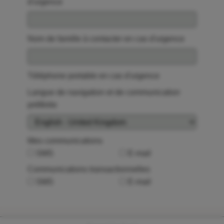
d'urgence
Nom de famille à contacter en cas d'urgence
Téléphone portable en cas d'urgence
Langue de navigation et de communication
préférée
Mes communications
SMS
E-mail
Communications transactionnelles
SMS
E-mail